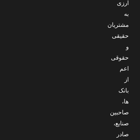
ارزی
به
مشتریان
حقیقی
و
حقوقی
اعم
از
بانک
ها،
صاحبین
صنایع،
صادر