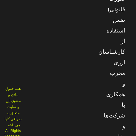
قانونی)
ضمن
استفاده
از
کارشناسان
ارزی
مجرب
و
همه حقوق
همکاری
مادی و
معنوی این
با
وبسایت
متعلق به
شرکت‌ها
صرافی کایا
می باشد.
و
All Rights