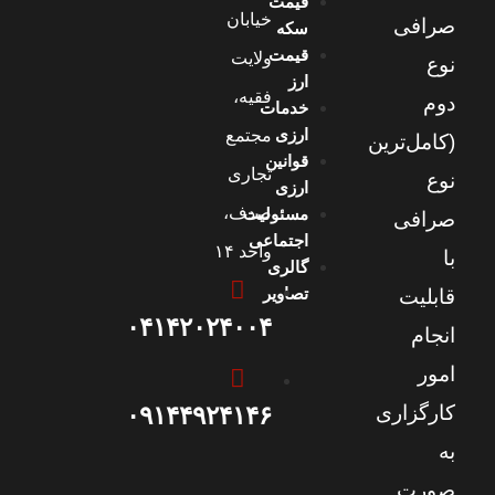
قیمت
خیابان
صرافی
سکه
قیمت
ولایت
نوع
ارز
فقیه،
دوم
خدمات
ارزی
مجتمع
(کامل‌ترین
قوانین
تجاری
نوع
ارزی
صدف،
مسئولیت
صرافی
اجتماعی
واحد ۱۴
با
گالری
تصاویر
قابلیت
۰۴۱۴۲۰۲۴۰۰۴
انجام
امور
کارگزاری
۰۹۱۴۴۹۲۴۱۴۶
به
صورت